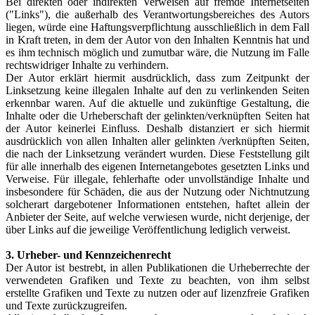
Bei direkten oder indirekten Verweisen auf fremde Internetseiten
("Links"), die außerhalb des Verantwortungsbereiches des Autors
liegen, würde eine Haftungsverpflichtung ausschließlich in dem Fall
in Kraft treten, in dem der Autor von den Inhalten Kenntnis hat und
es ihm technisch möglich und zumutbar wäre, die Nutzung im Falle
rechtswidriger Inhalte zu verhindern.
Der Autor erklärt hiermit ausdrücklich, dass zum Zeitpunkt der
Linksetzung keine illegalen Inhalte auf den zu verlinkenden Seiten
erkennbar waren. Auf die aktuelle und zukünftige Gestaltung, die
Inhalte oder die Urheberschaft der gelinkten/verknüpften Seiten hat
der Autor keinerlei Einfluss. Deshalb distanziert er sich hiermit
ausdrücklich von allen Inhalten aller gelinkten /verknüpften Seiten,
die nach der Linksetzung verändert wurden. Diese Feststellung gilt
für alle innerhalb des eigenen Internetangebotes gesetzten Links und
Verweise. Für illegale, fehlerhafte oder unvollständige Inhalte und
insbesondere für Schäden, die aus der Nutzung oder Nichtnutzung
solcherart dargebotener Informationen entstehen, haftet allein der
Anbieter der Seite, auf welche verwiesen wurde, nicht derjenige, der
über Links auf die jeweilige Veröffentlichung lediglich verweist.
3. Urheber- und Kennzeichenrecht
Der Autor ist bestrebt, in allen Publikationen die Urheberrechte der
verwendeten Grafiken und Texte zu beachten, von ihm selbst
erstellte Grafiken und Texte zu nutzen oder auf lizenzfreie Grafiken
und Texte zurückzugreifen.