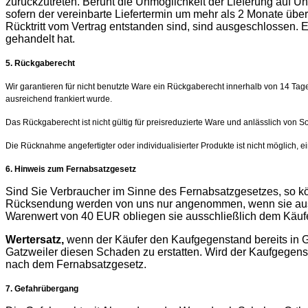
zurückzutreten. Beruht die Unmöglichkeit der Lieferung auf U
sofern der vereinbarte Liefertermin um mehr als 2 Monate übe
Rücktritt vom Vertrag entstanden sind, sind ausgeschlossen. Es
gehandelt hat.
5. Rückgaberecht
Wir garantieren für nicht benutzte Ware ein Rückgaberecht innerhalb von 14 T
ausreichend frankiert wurde.
Das Rückgaberecht ist nicht gültig für preisreduzierte Ware und anlässlich von S
Die Rücknahme angefertigter oder individualisierter Produkte ist nicht möglich
6. Hinweis zum Fernabsatzgesetz
Sind Sie Verbraucher im Sinne des Fernabsatzgesetzes, so kö
Rücksendung werden von uns nur angenommen, wenn sie ausre
Warenwert von 40 EUR obliegen sie ausschließlich dem Käufe
Wertersatz,
wenn der Käufer den Kaufgegenstand bereits in G
Gatzweiler diesen Schaden zu erstatten. Wird der Kaufgegensta
nach dem Fernabsatzgesetz.
7. Gefahrübergang