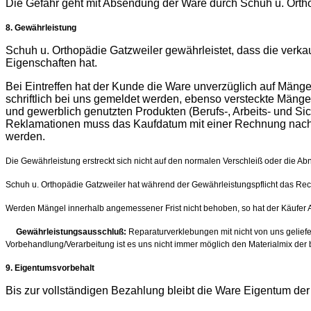
Die Gefahr geht mit Absendung der Ware durch Schuh u. Ortho
8. Gewährleistung
Schuh u. Orthopädie Gatzweiler gewährleistet, dass die verkau
Eigenschaften hat.
Bei Eintreffen hat der Kunde die Ware unverzüglich auf Mäng
schriftlich bei uns gemeldet werden, ebenso versteckte Mänge
und gewerblich genutzten Produkten (Berufs-, Arbeits- und Si
Reklamationen muss das Kaufdatum mit einer Rechnung nachge
werden.
Die Gewährleistung erstreckt sich nicht auf den normalen Verschleiß oder die A
Schuh u. Orthopädie Gatzweiler hat während der Gewährleistungspflicht das Recht
Werden Mängel innerhalb angemessener Frist nicht behoben, so hat der Käufer 
Gewährleistungsausschluß:
Reparaturverklebungen mit nicht von uns geliefe
Vorbehandlung/Verarbeitung ist es uns nicht immer möglich den Materialmix der 
9. Eigentumsvorbehalt
Bis zur vollständigen Bezahlung bleibt die Ware Eigentum der