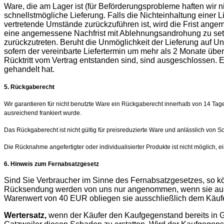
Ware, die am Lager ist (für Beförderungsprobleme haften wir 
schnellstmögliche Lieferung. Falls die Nichteinhaltung einer 
vertretende Umstände zurückzuführen ist, wird die Frist angemes
eine angemessene Nachfrist mit Ablehnungsandrohung zu setze
zurückzutreten. Beruht die Unmöglichkeit der Lieferung auf U
sofern der vereinbarte Liefertermin um mehr als 2 Monate übe
Rücktritt vom Vertrag entstanden sind, sind ausgeschlossen. Es
gehandelt hat.
5. Rückgaberecht
Wir garantieren für nicht benutzte Ware ein Rückgaberecht innerhalb von 14 T
ausreichend frankiert wurde.
Das Rückgaberecht ist nicht gültig für preisreduzierte Ware und anlässlich von S
Die Rücknahme angefertigter oder individualisierter Produkte ist nicht möglich
6. Hinweis zum Fernabsatzgesetz
Sind Sie Verbraucher im Sinne des Fernabsatzgesetzes, so kö
Rücksendung werden von uns nur angenommen, wenn sie ausre
Warenwert von 40 EUR obliegen sie ausschließlich dem Käufe
Wertersatz,
wenn der Käufer den Kaufgegenstand bereits in G