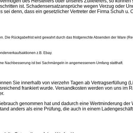
nvermögen des Herstellers oder unseres Zulieferers, so können 
rschritten ist. Schadensersatzansprüche wegen Verzug oder Unmö
 sei denn, dass ein gesetzlicher Vertreter der Firma Schuh u. O
agen. Die Rückgabefrist wird gewahrt durch das fristgerechte Absenden der Ware
onderverkaufsaktionen z.B. Ebay.
, eine Nachbesserung ist bei Sachmängeln in angemessenem Umfang statthaft.
nnen Sie innerhalb von vierzehn Tagen ab Vertragserfüllung (
ichend frankiert wurde. Versandkosten werden von uns im Rah
r.
ebrauch genommen hat und dadurch eine Wertminderung der Ware
nd anders als eine Prüfung, die auch in einem Ladengeschäft st