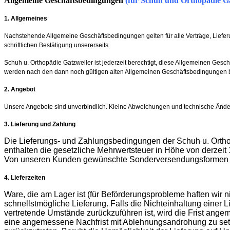
Allgemeine Geschäftsbedingungen
(für Schuh und Orthopädie Ga
1. Allgemeines
Nachstehende Allgemeine Geschäftsbedingungen gelten für alle Verträge, Liefer
schriftlichen Bestätigung unsererseits.
Schuh u. Orthopädie Gatzweiler ist jederzeit berechtigt, diese Allgemeinen Ges
werden nach den dann noch gültigen alten Allgemeinen Geschäftsbedingungen b
2. Angebot
Unsere Angebote sind unverbindlich. Kleine Abweichungen und technische Änder
3. Lieferung und Zahlung
Die Lieferungs- und Zahlungsbedingungen der Schuh u. Orthop
enthalten die gesetzliche Mehrwertsteuer in Höhe von derzeit 1
Von unseren Kunden gewünschte Sonderversendungsformen wer
4. Lieferzeiten
Ware, die am Lager ist (für Beförderungsprobleme haften wir 
schnellstmögliche Lieferung. Falls die Nichteinhaltung einer 
vertretende Umstände zurückzuführen ist, wird die Frist angemes
eine angemessene Nachfrist mit Ablehnungsandrohung zu setze