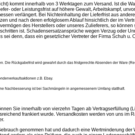
nicht) kommt innerhalb von 3 Werktagen zum Versand. Ist die Wa
Liefer- oder Leistungsfrist auf höhere Gewalt, Arbeitskampf, un
sen verlängert. Bei Nichteinhaltung der Lieferfrist aus anderen 
n und nach deren erfolglosem Ablauf hinsichtlich der im Vertr
nvermögen des Herstellers oder unseres Zulieferers, so können 
rschritten ist. Schadensersatzansprüche wegen Verzug oder Unmö
 sei denn, dass ein gesetzlicher Vertreter der Firma Schuh u. O
agen. Die Rückgabefrist wird gewahrt durch das fristgerechte Absenden der Ware
onderverkaufsaktionen z.B. Ebay.
, eine Nachbesserung ist bei Sachmängeln in angemessenem Umfang statthaft.
nnen Sie innerhalb von vierzehn Tagen ab Vertragserfüllung (
ichend frankiert wurde. Versandkosten werden von uns im Rah
r.
ebrauch genommen hat und dadurch eine Wertminderung der Ware