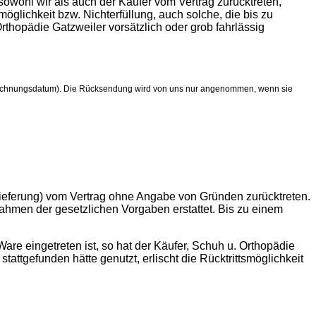
sowohl wir als auch der Käufer vom Vertrag zurücktreten,
glichkeit bzw. Nichterfüllung, auch solche, die bis zu
rthopädie Gatzweiler vorsätzlich oder grob fahrlässig
 (Rechnungsdatum). Die Rücksendung wird von uns nur angenommen, wenn sie
Lieferung) vom Vertrag ohne Angabe von Gründen zurücktreten.
men der gesetzlichen Vorgaben erstattet. Bis zu einem
 eingetreten ist, so hat der Käufer, Schuh u. Orthopädie
attgefunden hätte genutzt, erlischt die Rücktrittsmöglichkeit