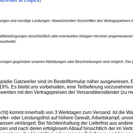
tzweiler in Zülpich)
ungen und sonstige Leistungen. Abweichenden Vorschriften des Vertragspartners w
chäftsbedingungen einschließlich aller eventuellen Anlagen mit einer angemessen
earbeitet.
ungen gegenüber unseren Abbildungen oder Beschreibungen sind möglich. Der jewe
ädie Gatzweiler sind im Bestellformular näher ausgewiesen. E
9%. Es bleibt uns vorbehalten, eine Teillieferung vorzunehmen, 
den mit den Vertragspreisen der Versanddienstleister (zu m
nicht) kommt innerhalb von 3 Werktagen zum Versand. Ist die Wa
Liefer- oder Leistungsfrist auf höhere Gewalt, Arbeitskampf, un
sen verlängert. Bei Nichteinhaltung der Lieferfrist aus anderen 
n und nach deren erfolglosem Ablauf hinsichtlich der im Vertr