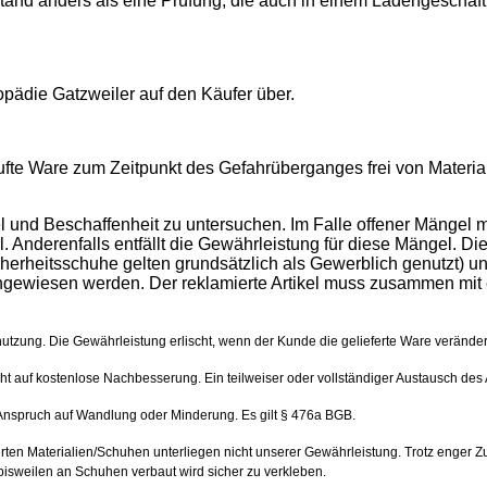
nd anders als eine Prüfung, die auch in einem Ladengeschäft st
pädie Gatzweiler auf den Käufer über.
fte Ware zum Zeitpunkt des Gefahrüberganges frei von Material-
el und Beschaffenheit zu untersuchen. Im Falle offener Mänge
l. Anderenfalls entfällt die Gewährleistung für diese Mängel. 
cherheitsschuhe gelten grundsätzlich als Gewerblich genutzt) u
wiesen werden. Der reklamierte Artikel muss zusammen mit ei
bnutzung. Die Gewährleistung erlischt, wenn der Kunde die gelieferte Ware veränd
 auf kostenlose Nachbesserung. Ein teilweiser oder vollständiger Austausch des Art
Anspruch auf Wandlung oder Minderung. Es gilt § 476a BGB.
rten Materialien/Schuhen unterliegen nicht unserer Gewährleistung. Trotz enger Z
bisweilen an Schuhen verbaut wird sicher zu verkleben.