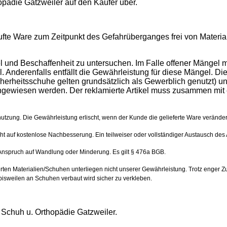
pädie Gatzweiler auf den Käufer über.
fte Ware zum Zeitpunkt des Gefahrüberganges frei von Material-
el und Beschaffenheit zu untersuchen. Im Falle offener Mänge
l. Anderenfalls entfällt die Gewährleistung für diese Mängel. 
cherheitsschuhe gelten grundsätzlich als Gewerblich genutzt) u
wiesen werden. Der reklamierte Artikel muss zusammen mit ei
bnutzung. Die Gewährleistung erlischt, wenn der Kunde die gelieferte Ware veränd
 auf kostenlose Nachbesserung. Ein teilweiser oder vollständiger Austausch des Art
Anspruch auf Wandlung oder Minderung. Es gilt § 476a BGB.
rten Materialien/Schuhen unterliegen nicht unserer Gewährleistung. Trotz enger Z
bisweilen an Schuhen verbaut wird sicher zu verkleben.
 Schuh u. Orthopädie Gatzweiler.