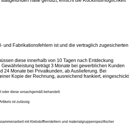
attgefunden hätte genutzt, erlischt die Rücktrittsmöglichkeit
 und Fabrikationsfehlern ist und die vertraglich zugesicherten
l müssen diese innerhalb von 10 Tagen nach Entdeckung
Die Gewährleistung beträgt 3 Monate bei gewerblichen Kunden
nd 24 Monate bei Privatkunden, ab Auslieferung. Bei
ner Kopie der Rechnung, ausreichend frankiert, eingeschickt
ert oder diese unsachgemäß behandelt.
ikels ist zulässig.
usammenarbeit mit Klebstoffherstellern und materialgruppenspezifischer