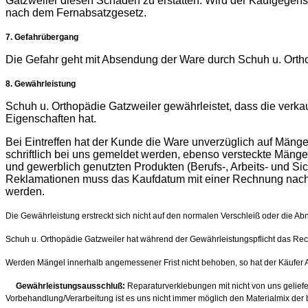
Gatzweiler diesen Schaden zu erstatten. Wird der Kaufgegensta
nach dem Fernabsatzgesetz.
7. Gefahrübergang
Die Gefahr geht mit Absendung der Ware durch Schuh u. Ortho
8. Gewährleistung
Schuh u. Orthopädie Gatzweiler gewährleistet, dass die verkau
Eigenschaften hat.
Bei Eintreffen hat der Kunde die Ware unverzüglich auf Mäng
schriftlich bei uns gemeldet werden, ebenso versteckte Mänge
und gewerblich genutzten Produkten (Berufs-, Arbeits- und Si
Reklamationen muss das Kaufdatum mit einer Rechnung nachge
werden.
Die Gewährleistung erstreckt sich nicht auf den normalen Verschleiß oder die A
Schuh u. Orthopädie Gatzweiler hat während der Gewährleistungspflicht das Recht
Werden Mängel innerhalb angemessener Frist nicht behoben, so hat der Käufer 
Gewährleistungsausschluß:
Reparaturverklebungen mit nicht von uns geliefe
Vorbehandlung/Verarbeitung ist es uns nicht immer möglich den Materialmix der 